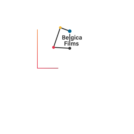
Musique : Charles de Moffarts
Direction de la production : VIRGINIE CHAPELLE, JULIETTE
FAURE
Festivals
Sélection Officielle FIFF - NAMUR 2022
Sélection Pariscience - PARIS 2022
Sélection Festival de l’Ecrit à l’Ecran MONTELIMAR 2022